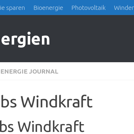
ie sparen
Bioenergie
Photovoltaik
Winden
ergien
ENERGIE JOURNAL
bs Windkraft
bs Windkraft