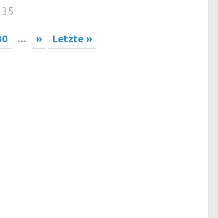
 35
30
...
»
Letzte »