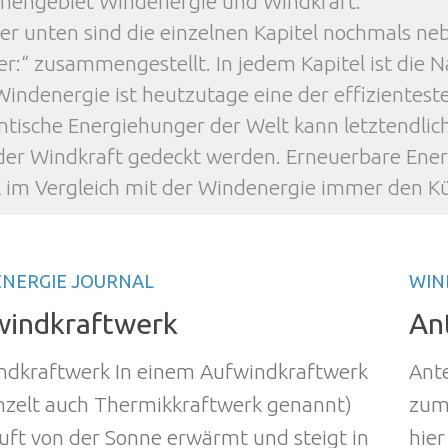
engebiet Windenergie und Windkraft.
er unten sind die einzelnen Kapitel nochmals ne
er:“ zusammengestellt. In jedem Kapitel ist die N
Windenergie ist heutzutage eine der effizientes
ntische Energiehunger der Welt kann letztendlic
der Windkraft gedeckt werden. Erneuerbare Energ
 im Vergleich mit der Windenergie immer den Kü
NERGIE JOURNAL
WIN
windkraftwerk
An
ndkraftwerk In einem Aufwindkraftwerk
Ante
inzelt auch Thermikkraftwerk genannt)
zum 
uft von der Sonne erwärmt und steigt in
hier