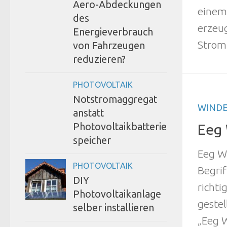
Aero-Abdeckungen
einem
des
erzeug
Energieverbrauch
Strom.
von Fahrzeugen
reduzieren?
PHOTOVOLTAIK
Notstromaggregat
WINDE
anstatt
Eeg 
Photovoltaikbatterie
speicher
Eeg W
PHOTOVOLTAIK
Begrif
DIY
richti
Photovoltaikanlage
gestel
selber installieren
„Eeg 