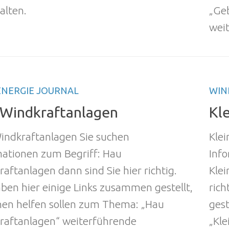
alten.
„Ge
weit
NERGIE JOURNAL
WIN
Windkraftanlagen
Kl
indkraftanlagen Sie suchen
Klei
mationen zum Begriff: Hau
Inf
aftanlagen dann sind Sie hier richtig.
Klei
ben hier einige Links zusammen gestellt,
rich
hnen helfen sollen zum Thema: „Hau
gest
raftanlagen“ weiterführende
„Kl