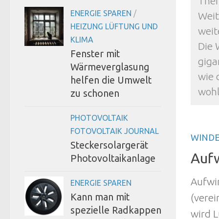
Them
ENERGIE SPAREN
/
Weit
HEIZUNG LÜFTUNG UND
weit
KLIMA
Die 
Fenster mit
giga
Wärmeverglasung
wie 
helfen die Umwelt
wohl
zu schonen
PHOTOVOLTAIK
FOTOVOLTAIK JOURNAL
WINDE
Steckersolargerät
Auf
Photovoltaikanlage
Aufwi
ENERGIE SPAREN
Kann man mit
(vere
spezielle Radkappen
wird L