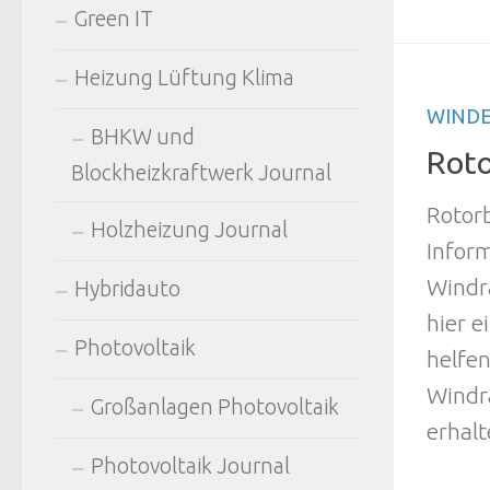
Green IT
Heizung Lüftung Klima
WINDE
BHKW und
Roto
Blockheizkraftwerk Journal
Rotor
Holzheizung Journal
Inform
Windra
Hybridauto
hier e
Photovoltaik
helfen
Windr
Großanlagen Photovoltaik
erhalt
Photovoltaik Journal