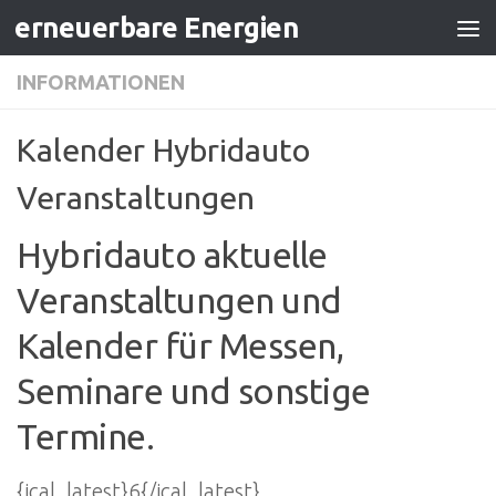
erneuerbare Energien
Zum Inhalt springen
INFORMATIONEN
Kalender Hybridauto
Veranstaltungen
Hybridauto aktuelle
Veranstaltungen und
Kalender für Messen,
Seminare und sonstige
Termine.
{jcal_latest}6{/jcal_latest}