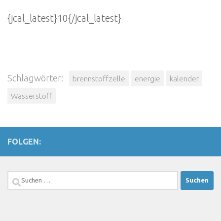
{jcal_latest}10{/jcal_latest}
Schlagwörter:
brennstoffzelle
energie
kalender
Wasserstoff
FOLGEN:
Suchen
nach: