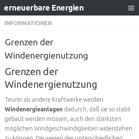
erneuerbare Energien
Zum Inhalt springen
INFORMATIONEN
Grenzen der
Windenergienutzung
Grenzen der
Windenergienutzung
Teurer als andere Kraftwerke werden
Windenergieanlagen
dadurch, daß sie so stabil
gebaut werden müssen, auch den stärksten
möglichen Windgeschwindigkeiten widerstehen
zu können. Die wegen des unterschiedlichen