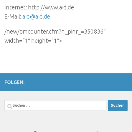
Internet: http://www.aid.de
E-Mail:
aid@aid.de
/new/pmcounter.cfm?n_pinr_=350836″
width=“1″ height=“1″>
FOLGEN:
Suchen
nach: