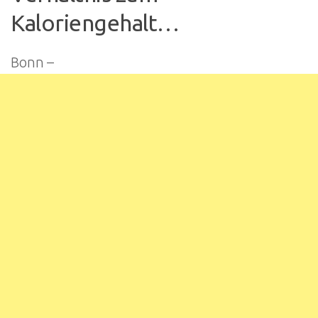
Kaloriengehalt…
Bonn –