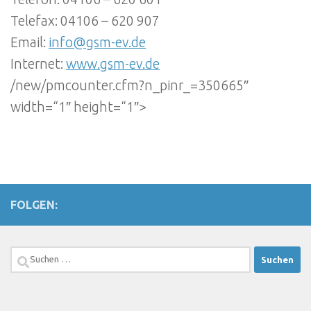
Telefax: 04106 – 620 907
Email:
info@gsm-ev.de
Internet:
www.gsm-ev.de
/new/pmcounter.cfm?n_pinr_=350665″
width=“1″ height=“1″>
FOLGEN:
Suchen
nach: