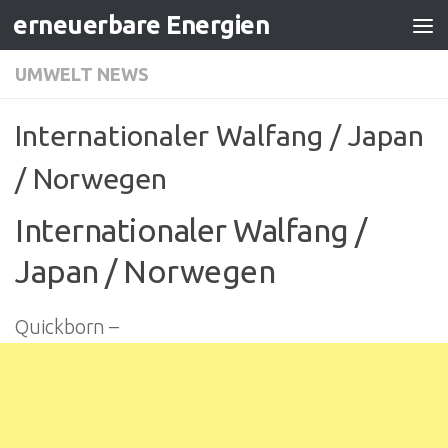
erneuerbare Energien
Zum Inhalt springen
UMWELT NEWS
Internationaler Walfang / Japan
/ Norwegen
Internationaler Walfang /
Japan / Norwegen
Quickborn –