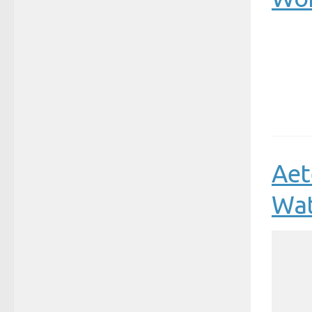
Aet
Wat