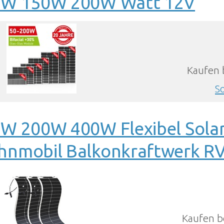
0W 150W 200W Watt 12V
Kaufen 
S
W 200W 400W Flexibel Sola
nmobil Balkonkraftwerk R
Kaufen b