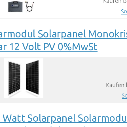
Kaufen b
So
armodul Solarpanel Monokris
ar 12 Volt PV 0%MwSt
Kaufen 
S
 Watt Solarpanel Solarmodu