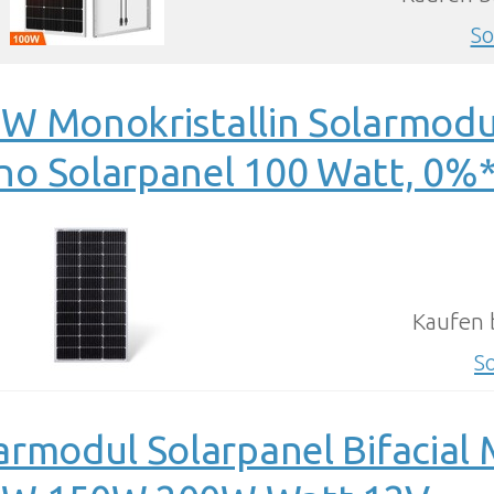
So
W Monokristallin Solarmodu
o Solarpanel 100 Watt, 0%
Kaufen 
S
armodul Solarpanel Bifacial