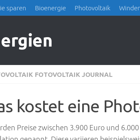
ie sparen
Bioenergie
Photovoltaik
Winden
ergien
OVOLTAIK FOTOVOLTAIK JOURNAL
s kostet eine Phot
rden Preise zwischen 3.900 Euro und 6.000
llation genannt. Diese variieren beispielswei