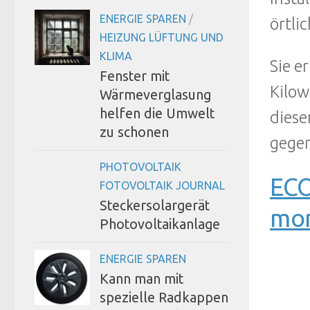
ENERGIE SPAREN
/
örtli
HEIZUNG LÜFTUNG UND
KLIMA
Sie e
Fenster mit
Kilow
Wärmeverglasung
helfen die Umwelt
diese
zu schonen
gege
PHOTOVOLTAIK
ECO
FOTOVOLTAIK JOURNAL
Steckersolargerät
mon
Photovoltaikanlage
ENERGIE SPAREN
Kann man mit
spezielle Radkappen