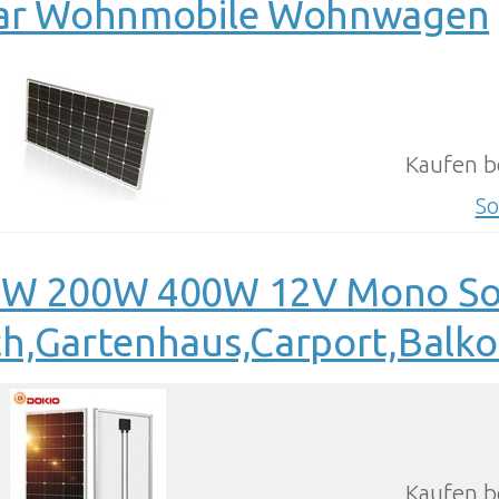
ar Wohnmobile Wohnwagen
Kaufen b
So
W 200W 400W 12V Mono Sola
h,Gartenhaus,Carport,Balk
Kaufen b