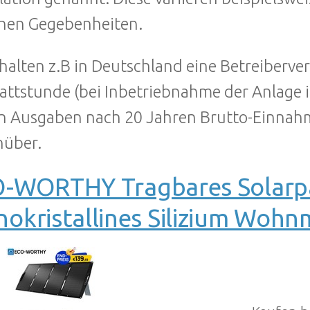
chen Gegebenheiten.
rhalten z.B in Deutschland eine Betreiberve
attstunde (bei Inbetriebnahme der Anlage
n Ausgaben nach 20 Jahren Brutto-Einnah
nüber.
-WORTHY Tragbares Solarp
okristallines Silizium Woh