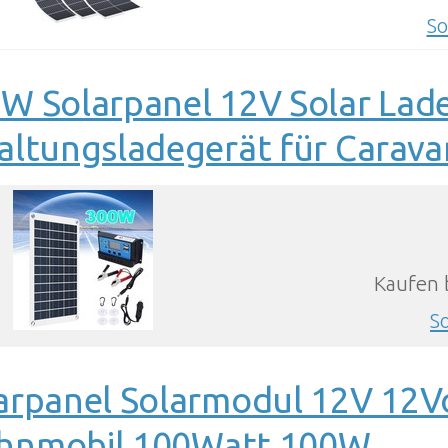
So
W Solarpanel 12V Solar Lad
altungsladegerät für Carava
Kaufen 
S
arpanel Solarmodul 12V 12
hnmobil 100Watt 100W